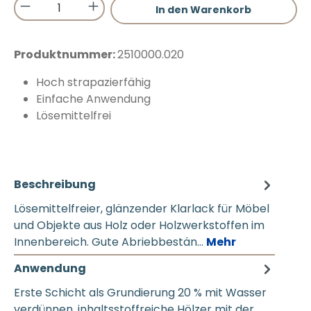
Produkt Anzahl: Gib den gewünschten 
In den Warenkorb
Produktnummer:
2510000.020
Hoch strapazierfähig
Einfache Anwendung
Lösemittelfrei
Beschreibung
Lösemittelfreier, glänzender Klarlack für Möbel
und Objekte aus Holz oder Holzwerkstoffen im
Innenbereich. Gute Abriebbestän…
Mehr
Anwendung
Erste Schicht als Grundierung 20 % mit Wasser
verdünnen, inhaltsstoffreiche Hölzer mit der