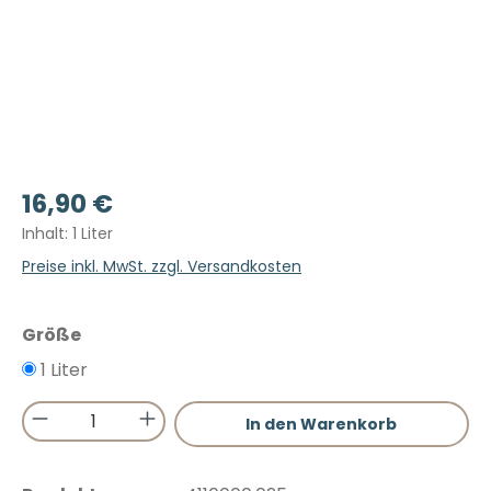
Regulärer Preis:
16,90 €
Inhalt:
1 Liter
Preise inkl. MwSt. zzgl. Versandkosten
auswählen
Größe
1 Liter
Produkt Anzahl: Gib den gewünschten 
In den Warenkorb