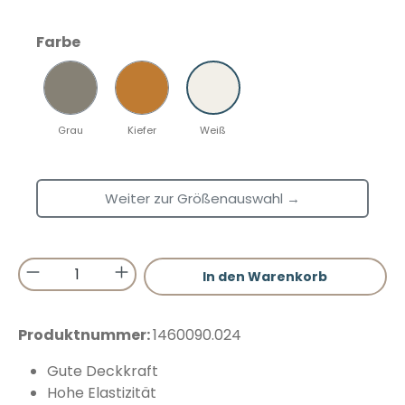
auswählen
Farbe
Grau
Kiefer
Weiß
Weiter zur Größenauswahl →
Produkt Anzahl: Gib den gewünschten 
In den Warenkorb
Produktnummer:
1460090.024
Gute Deckkraft
Hohe Elastizität