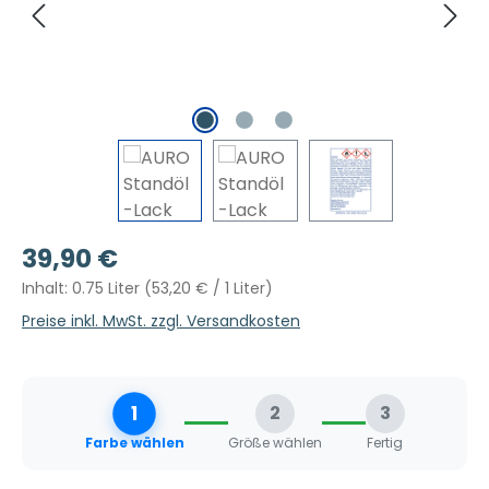
Regulärer Preis:
39,90 €
Inhalt:
0.75 Liter
(53,20 € / 1 Liter)
Preise inkl. MwSt. zzgl. Versandkosten
1
2
3
Farbe wählen
Größe wählen
Fertig