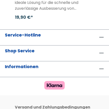
ideale Lösung für die schnelle und
zuverlässige Ausbesserung von
Holzoberflächen. Dank seiner hohen
19,90 €*
Haftfestigkeit lassen sich Risse, Fugen
und kleinere Unebenheiten mühelos
ausgleichen. Der Spachtel ist
Service-Hotline
wasserbasiert und sowohl für den Innen-
als auch den Außenbereich geeignet. Mit
seiner schnellen Trocknung sorgt er für
Shop Service
eine zügige Weiterverarbeitung und
perfekte Ergebnisse bei Lackarbeiten.
Informationen
Versand und Zahlungsbedingungen